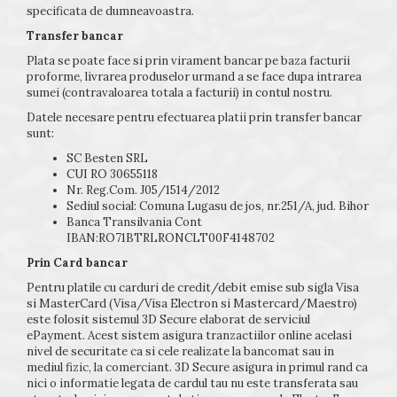
specificata de dumneavoastra.
Transfer bancar
Plata se poate face si prin virament bancar pe baza facturii
proforme, livrarea produselor urmand a se face dupa intrarea
sumei (contravaloarea totala a facturii) in contul nostru.
Datele necesare pentru efectuarea platii prin transfer bancar
sunt:
SC Besten SRL
CUI RO 30655118
Nr. Reg.Com. J05/1514/2012
Sediul social: Comuna Lugasu de jos, nr.251/A, jud. Bihor
Banca Transilvania Cont
IBAN:
RO71BTRLRONCLT00F4148702
Prin Card bancar
Pentru platile cu carduri de credit/debit emise sub sigla Visa
si MasterCard (Visa/Visa Electron si Mastercard/Maestro)
este folosit sistemul 3D Secure elaborat de serviciul
ePayment. Acest sistem asigura tranzactiilor online acelasi
nivel de securitate ca si cele realizate la bancomat sau in
mediul fizic, la comerciant. 3D Secure asigura in primul rand ca
nici o informatie legata de cardul tau nu este transferata sau