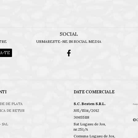
SOCIAL
TRE
URMARESTE-NE IN SOCIAL MEDIA
NTI
DATE COMERCIALE
S.C. Besten S.R.L.
DE DE PLATA
J05/1514/2012
ICA DE RETUR
30655118
©C
Sat Lugasu de Jos,
- SAL
nr.251/A
Comuna Lugasu de Jos,