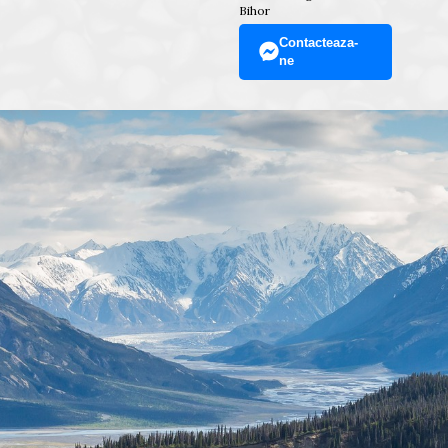
Bihor
Contacteaza-
ne