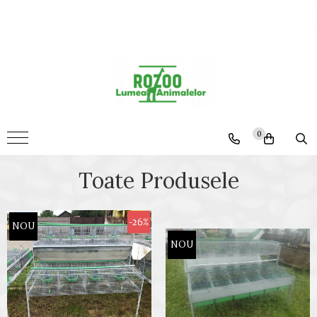
Animale
Custi Iepuri
0
Toate Produsele
NOU
NOU